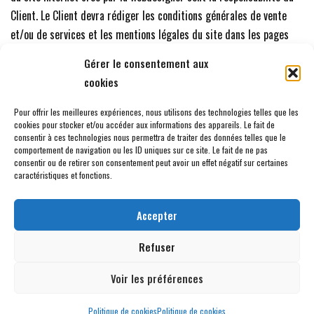
Client. Le Client devra rédiger les conditions générales de vente
et/ou de services et les mentions légales du site dans les pages
vierges créées à cet effet par la webdesigner. Celle ci n’est
Gérer le consentement aux
nullement responsable du non respect des obligations légales du
cookies
propriétaire du site et/ou de son directeur de publication. Elle n’est
pas non plus responsable de la publication d’images et de textes du
Pour offrir les meilleures expériences, nous utilisons des technologies telles que les
cookies pour stocker et/ou accéder aux informations des appareils. Le fait de
Client ou du directeur de la publication du site. Elle décline toute
consentir à ces technologies nous permettra de traiter des données telles que le
responsabilité en cas de non respect des droits d’auteur ou des
comportement de navigation ou les ID uniques sur ce site. Le fait de ne pas
consentir ou de retirer son consentement peut avoir un effet négatif sur certaines
droits d’exploitation du contenu publié sur le site par le Client ou le
caractéristiques et fonctions.
directeur de la publication du site créé par la webdesigner.
Accepter
Accueil
Site internet
Audit internet
Portfolio
Refuser
À propos de moi
Contact
Politique de confidentialité & Mentions légales
CGV
Voir les préférences
Politique de cookies (UE)
Politique de cookies
Politique de cookies