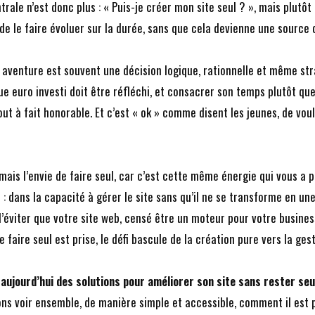
rale n’est donc plus : « Puis-je créer mon site seul ? », mais plutôt 
 de le faire évoluer sur la durée, sans que cela devienne une source
 aventure est souvent une décision logique, rationnelle et même str
ue euro investi doit être réfléchi, et consacrer son temps plutôt qu
out à fait honorable. Et c’est « ok » comme disent les jeunes, de voul
mais l’envie de faire seul, car c’est cette même énergie qui vous a 
rs : dans la capacité à gérer le site sans qu’il ne se transforme en un
d’éviter que votre site web, censé être un moteur pour votre busines
e faire seul est prise, le défi bascule de la création pure vers la ges
e aujourd’hui des solutions pour améliorer son site sans rester seul
lons voir ensemble, de manière simple et accessible, comment il est 