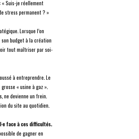
: « Suis-je réellement
 de stress permanent ? »
atégique. Lorsque l’on
e son budget à la création
oir tout maîtriser par soi-
poussé à entreprendre. Le
e grosse « usine à gaz ».
s, ne devienne un frein.
tion du site au quotidien.
·e face à ces difficultés.
possible de gagner en